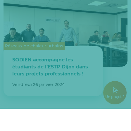
Réseaux de chaleur urbains
SODIEN accompagne les
étudiants de l’ESTP Dijon dans
leurs projets professionnels !
Vendredi 26 janvier 2024
Un projet ?