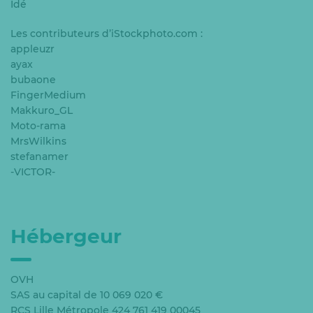
Idé
Les contributeurs d’iStockphoto.com :
appleuzr
ayax
bubaone
FingerMedium
Makkuro_GL
Moto-rama
MrsWilkins
stefanamer
-VICTOR-
Hébergeur
OVH
SAS au capital de 10 069 020 €
RCS Lille Métropole 424 761 419 00045