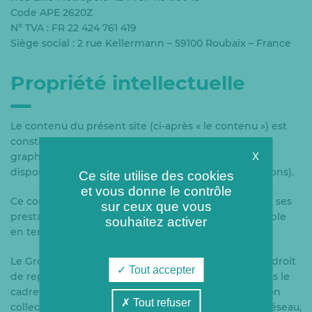
Code APE 2620Z
N° TVA : FR 22 424 761 419
Siège social : 2 rue Kellermann – 59100 Roubaix – France
Propriété intellectuelle
Le contenu du présent site (ci-après « le contenu ») est
constitué notamment de l’architecture, de la charte
graphique ainsi que de l’ensemble des éléments
X
disponibles sur chacune des pages (textes, illustrations).
Ce site utilise des cookies
et vous donne le contrôle
Ce contenu est propriété du Groupe Coriance ou de ses
sur ceux que vous
prestataires et est protégé par la législation applicable
souhaitez activer
en termes de propriété intellectuelle.
Le Groupe Coriance consent à l’utilisateur du site le droit
Tout accepter
de reproduire tout ou partie du contenu du site dans le
cadre d’un usage strictement personnel, privé et non
Tout refuser
collectif. Toute reproduction, exploitation, mise en réseau,