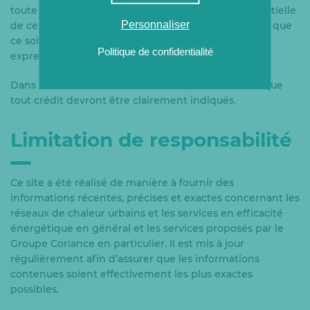
toute rediffusion ou commercialisation totale ou partielle
Personnaliser
de ce contenu, sous quelque forme et à quelque fin que
ce soit, est strictement interdite, sauf autorisation
Politique de confidentialité
expresse préalable et écrite du Groupe Coriance.
Dans le cadre de cette autorisation, la source ainsi que
tout crédit devront être clairement indiqués.
Limitation de responsabilité
Ce site a été réalisé de manière à fournir des
informations récentes, précises et exactes concernant les
réseaux de chaleur urbains et les services en efficacité
énergétique en général et les services proposés par le
Groupe Coriance en particulier. Il est mis à jour
régulièrement afin d’assurer que les informations
contenues soient effectivement les plus exactes
possibles.