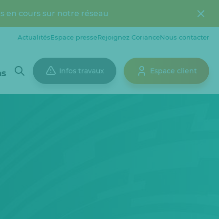
s en cours sur notre réseau
Actualités
Espace presse
Rejoignez Coriance
Nous contacter
Infos travaux
Espace client
ns