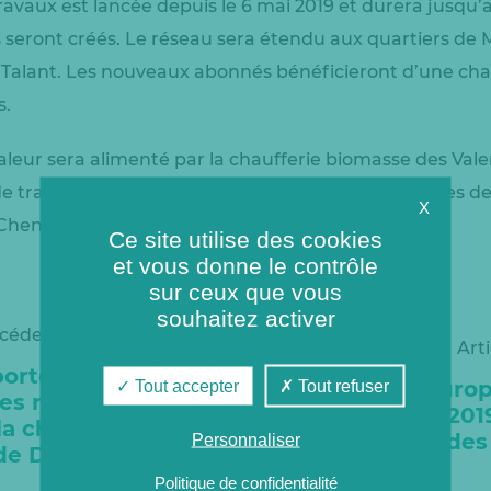
avaux est lancée depuis le 6 mai 2019 et durera jusqu’
s seront créés. Le réseau sera étendu aux quartiers de
de Talant. Les nouveaux abonnés bénéficieront d’une ch
s.
aleur sera alimenté par la chaufferie biomasse des Vale
de traitement des déchets ainsi que par les centrales 
X
 Chenôve.
Ce site utilise des cookies
et vous donne le contrôle
sur ceux que vous
souhaitez activer
écédent
Art
ortes ouvertes
Tout accepter
Tout refuser
Journées Euro
es renouvelables
Patrimoine 2019
 la chaufferie
la chaufferie de
Personnaliser
de Dijon
Politique de confidentialité