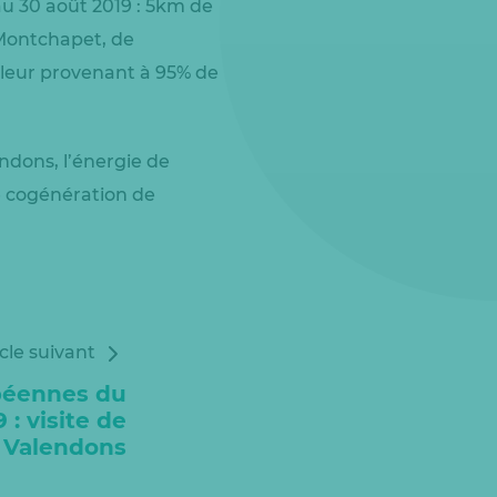
au 30 août 2019 : 5km de
 Montchapet, de
aleur provenant à 95% de
ndons, l’énergie de
de cogénération de
icle suivant
péennes du
 : visite de
s Valendons