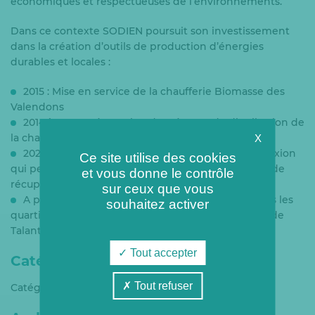
économiques et respectueuses de l’environnements.
Dans ce contexte SODIEN poursuit son investissement
dans la création d’outils de production d’énergies
durables et locales :
2015 : Mise en service de la chaufferie Biomasse des
Valendons
2014 à 2020 : Rénovation des réseaux de distribution de
la chaleur
X
2020 : Mise en service de la centrale d’interconnexion
Ce site utilise des cookies
qui permet d’alimenter le réseau avec de l’énergie de
et vous donne le contrôle
récupération de l’usine d’incinération.
sur ceux que vous
A partir de 2020 : Développement du réseau dans les
souhaitez activer
quartiers de Montchapet/Marmuzot/Gare et la ville de
Talant
Tout accepter
Catégories
Tout refuser
Catégories